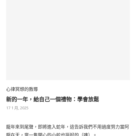
心律冥想的教導
新的一年，給自己一個禮物：學會放鬆
17 1 月, 2025
龍年來到尾聲，即將進入蛇年，這告訴我們不用過度努力當阿
龍在天，當一隻開心的小蛇也挺好的（咦）。