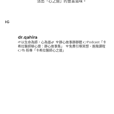
活出「心之道」的豐富滋味。
IG
dr.qahira
🌱以生命為師，心為道🌿⁣
⁣
🌹靜心故事靜靜聽⁣
👉Podcast「卡
希拉醫師聊心齋：靜心故事集」⁣
⁣
🌹免費引導冥想、進階課程⁣
👉fb 粉專「卡希拉醫師心之道」