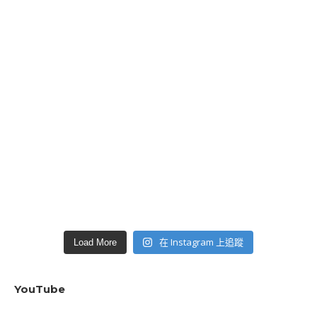
在 Instagram 上追蹤
Load More
YouTube