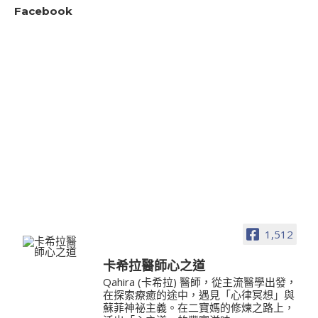
Facebook
1,512
卡希拉醫師心之道
Qahira (卡希拉) 醫師，從主流醫學出發，
在探索療癒的途中，遇見「心律冥想」與
蘇菲神祕主義。在二寶媽的修煉之路上，