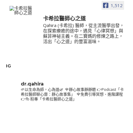
1,512
卡希拉醫師心之道
Qahira (卡希拉) 醫師，從主流醫學出發，
在探索療癒的途中，遇見「心律冥想」與
蘇菲神祕主義。在二寶媽的修煉之路上，
活出「心之道」的豐富滋味。
IG
dr.qahira
🌱以生命為師，心為道🌿⁣
⁣
🌹靜心故事靜靜聽⁣
👉Podcast「卡
希拉醫師聊心齋：靜心故事集」⁣
⁣
🌹免費引導冥想、進階課程⁣
👉fb 粉專「卡希拉醫師心之道」