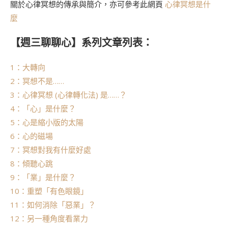
關於心律冥想的傳承與簡介，亦可參考此網頁
心律冥想是什
麼
【週三聊聊心】系列文章列表：
1：大轉向
2：冥想不是……
3：心律冥想 (心律轉化法) 是……？
4：「心」是什麼？
5：心是縮小版的太陽
6：心的磁場
7：冥想對我有什麼好處
8：傾聽心跳
9：「業」是什麼？
10：重塑「有色眼鏡」
11：如何消除「惡業」？
12：另一種角度看業力