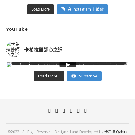
在 Instagram 上追蹤
Load More
YouTube
卡希拉醫師心之道
Load More...
Subscribe
@2022 - All Right Reserved. Designed and Developed by
卡希拉 Qahira