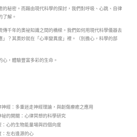
癒的秘密。而藉由現代科學的探討，我們對呼吸、心跳、自律
的了解。
流傳千年的奧祕知識之間的橋樑。我們如何用現代科學儀器去
應」？其奧妙就在「心率變異度」裡。（別擔心，科學的部
的心，體驗豐富多彩的生命。
律神經：多重迷走神經理論，與創傷療癒之應用
神祕的開關：心律冥想的科學研究
型：心的生物能量場與四個向度
度：左右逢源的心