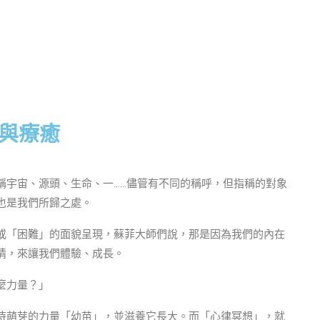
與療癒
稱宇宙、源頭、生命、一……儘管有不同的稱呼，但指稱的對象
也是我們所歸之處。
或「困難」的面貌呈現，蘇菲大師們說，那是因為我們的內在
情，來讓我們體驗、成長。
麼力量？」
待萌芽的力量「幼苗」，並滋養它長大。而「心律冥想」，就