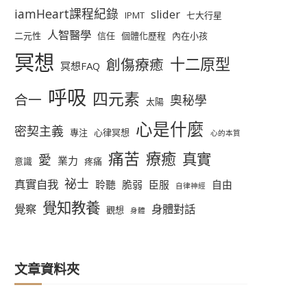
iamHeart課程紀錄
slider
IPMT
七大行星
人智醫學
二元性
信任
個體化歷程
內在小孩
冥想
十二原型
創傷療癒
冥想FAQ
呼吸
四元素
合一
奧秘學
太陽
心是什麼
密契主義
專注
心律冥想
心的本質
痛苦
療癒
真實
愛
業力
意識
疼痛
祕士
真實自我
聆聽
脆弱
臣服
自由
自律神經
覺知教養
覺察
身體對話
觀想
身體
文章資料夾