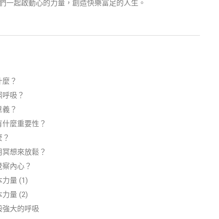
我們一起啟動心的力量，創造快樂富足的人生。
什麼？
照呼吸？
意義？
有什麼重要性？
麼？
用冥想來放鬆？
覺察內心？
力量 (1)
力量 (2)
般強大的呼吸