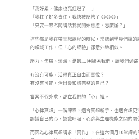
「我好累，健康也亮紅燈了……」
「我扛了好多責任，我快被壓垮了 😩😩😩」
「只要一跟老闆講話我就開始焦慮，怎麼辦？」
這些都是我在帶冥想課程的時候，常聽到學員們說的
的領域工作，但「心的經驗」卻意外地相似。
壓力、焦慮、煩躁、憂鬱….. 困擾著我們，讓我們
有沒有可能，活得真正自由而喜悅？
有沒有可能，活出最和諧完整的自己？
答案不假外求，都在我們的「心」裡。
「心律冥想」一階課程，適合冥想新手、也適合想更
認識自己的心，認識呼吸、心跳與生理機能之間的關
而因為心律冥想講求「實作」，在這六個月10堂課