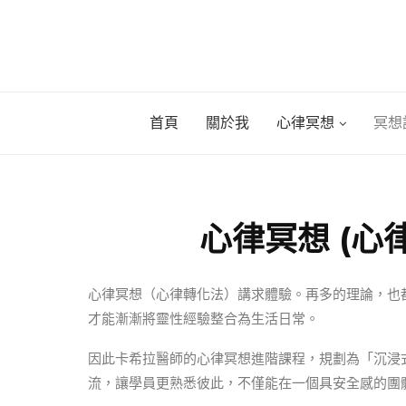
首頁
關於我
心律冥想
冥想
心律冥想 (心
心律冥想（心律轉化法）講求體驗。再多的理論，也
才能漸漸將靈性經驗整合為生活日常。
因此卡希拉醫師的心律冥想進階課程，規劃為「沉浸
流，讓學員更熟悉彼此，不僅能在一個具安全感的團