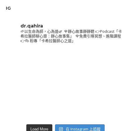
IG
dr.qahira
🌱以生命為師，心為道🌿⁣
⁣
🌹靜心故事靜靜聽⁣
👉Podcast「卡
希拉醫師聊心齋：靜心故事集」⁣
⁣
🌹免費引導冥想、進階課程⁣
👉fb 粉專「卡希拉醫師心之道」
在 Instagram 上追蹤
Load More