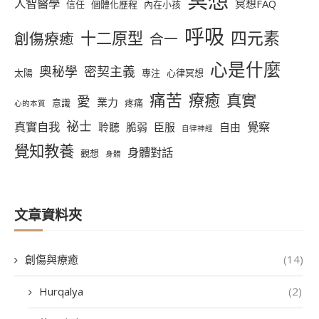
人智醫學
冥想FAQ
信任
個體化歷程
內在小孩
呼吸
十二原型
四元素
創傷療癒
合一
心是什麼
奧秘學
密契主義
太陽
專注
心律冥想
痛苦
療癒
真實
愛
業力
意識
疼痛
心的本質
祕士
真實自我
覺察
聆聽
脆弱
臣服
自由
自律神經
覺知教養
身體對話
觀想
身體
文章資料夾
創傷與療癒
(14)
Hurqalya
(2)