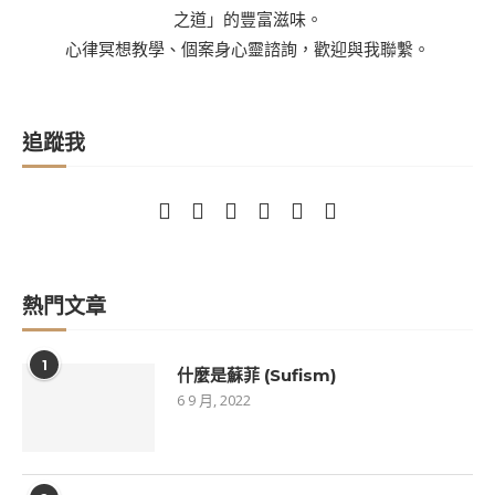
之道」的豐富滋味。
心律冥想教學、個案身心靈諮詢，歡迎與我聯繫。
追蹤我
熱門文章
1
什麼是蘇菲 (Sufism)
6 9 月, 2022