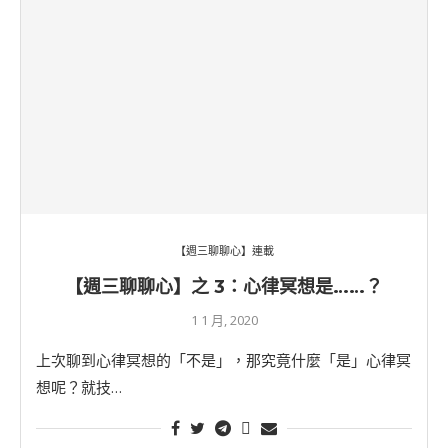
【週三聊聊心】連載
【週三聊聊心】之 3：心律冥想是……？
1 1 月, 2020
上次聊到心律冥想的「不是」，那究竟什麼「是」心律冥
想呢？就技…