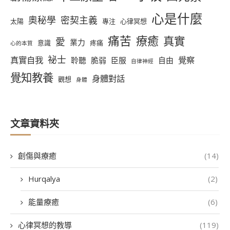
心是什麼
奧秘學
密契主義
太陽
專注
心律冥想
痛苦
療癒
真實
愛
業力
意識
疼痛
心的本質
祕士
真實自我
覺察
聆聽
脆弱
臣服
自由
自律神經
覺知教養
身體對話
觀想
身體
文章資料夾
創傷與療癒
(14)
Hurqalya
(2)
能量療癒
(6)
心律冥想的教導
(119)