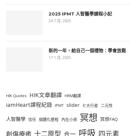
2025 IPMT 人智醫學課程小記
24 7 月, 2025
新的一年，給自己一個禮物：學會放鬆
17 1 月, 2025
HIK文章翻譯
HIK Quotes
HRM翻譯
iamHeart課程紀錄
slider
IPMT
七大行星
二元性
冥想
人智醫學
冥想FAQ
信任
個體化歷程
內在小孩
呼吸
十二原型
四元素
創傷療癒
合一