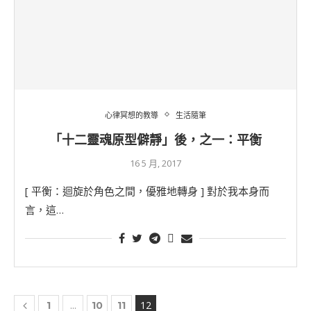
心律冥想的教導
生活隨筆
「十二靈魂原型僻靜」後，之一：平衡
16 5 月, 2017
[ 平衡：迴旋於角色之間，優雅地轉身 ] 對於我本身而
言，這…
...
12
1
10
11