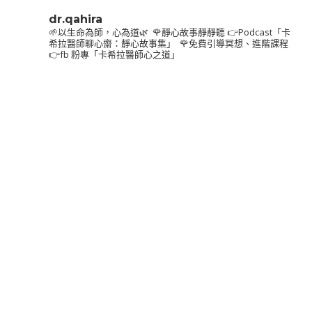
dr.qahira
🌱以生命為師，心為道🌿⁣
⁣
🌹靜心故事靜靜聽⁣
👉Podcast「卡
希拉醫師聊心齋：靜心故事集」⁣
⁣
🌹免費引導冥想、進階課程⁣
👉fb 粉專「卡希拉醫師心之道」