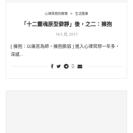
心律冥想的教導
生活隨筆
「十二靈魂原型僻靜」後，之二：擁抱
16 5 月, 2017
[ 擁抱：以痛苦為師，擁抱脆弱 ] 進入心律冥想一年多，
深感…