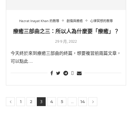
Hazrat Inayat Khan 的教導
創傷與療癒
心律冥想的教導
療癒三部曲之三：所以人為什麼要「療癒」？
29 9 月, 2022
今天終於來到療癒三部曲的終篇，想要複習前兩篇文章，
可以點此 …
3
...
1
2
4
5
14