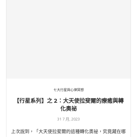
七大行星與心律冥想
【行星系列】之 2：大天使拉斐爾的療癒與轉
化奧祕
31 7 月, 2023
上次說到，「大天使拉斐爾的這種轉化奧祕，究竟藏在哪