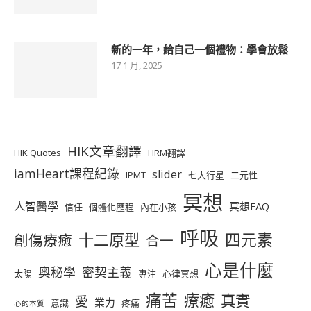
新的一年，給自己一個禮物：學會放鬆
17 1 月, 2025
HIK文章翻譯
HIK Quotes
HRM翻譯
iamHeart課程紀錄
slider
IPMT
七大行星
二元性
冥想
人智醫學
冥想FAQ
信任
個體化歷程
內在小孩
呼吸
十二原型
四元素
創傷療癒
合一
心是什麼
奧秘學
密契主義
太陽
專注
心律冥想
痛苦
療癒
真實
愛
業力
意識
疼痛
心的本質