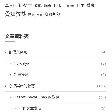
祕士
真實自我
覺察
聆聽
脆弱
臣服
自由
自律神經
覺知教養
身體對話
觀想
身體
文章資料夾
創傷與療癒
(14)
Hurqalya
(2)
能量療癒
(6)
心律冥想的教導
(119)
Hazrat Inayat Khan 的教導
(38)
HIK 文章翻譯
(6)