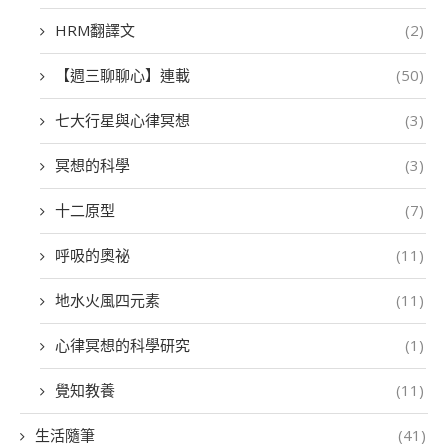
HRM翻譯文
(2)
【週三聊聊心】連載
(50)
七大行星與心律冥想
(3)
冥想的科學
(3)
十二原型
(7)
呼吸的奧祕
(11)
地水火風四元素
(11)
心律冥想的科學研究
(1)
覺知教養
(11)
生活隨筆
(41)