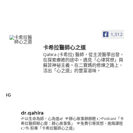
1,512
卡希拉醫師心之道
Qahira (卡希拉) 醫師，從主流醫學出發，
在探索療癒的途中，遇見「心律冥想」與
蘇菲神祕主義。在二寶媽的修煉之路上，
活出「心之道」的豐富滋味。
IG
dr.qahira
🌱以生命為師，心為道🌿⁣
⁣
🌹靜心故事靜靜聽⁣
👉Podcast「卡
希拉醫師聊心齋：靜心故事集」⁣
⁣
🌹免費引導冥想、進階課程⁣
👉fb 粉專「卡希拉醫師心之道」